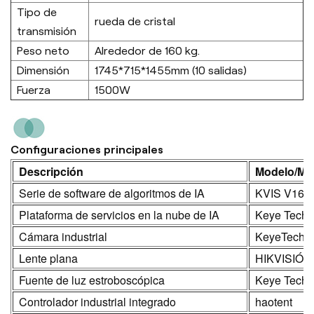
Tipo de
rueda de cristal
transmisión
Peso neto
Alrededor de 160 kg.
Dimensión
1745*715*1455mm (10 salidas)
Fuerza
1500W
Configuraciones principales
Descripción
Modelo/Ma
Serie de software de algoritmos de IA
KVIS V16.0
Plataforma de servicios en la nube de IA
Keye Tech
Cámara industrial
KeyeTech/
Lente plana
HIKVISIÓN
Fuente de luz estroboscópica
Keye Tech
Controlador industrial integrado
haotent