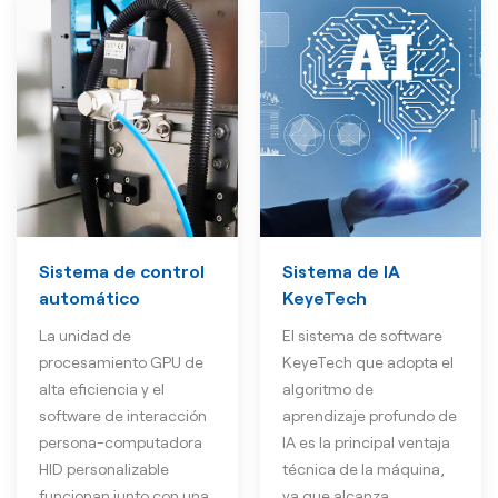
Sistema de control
Sistema de IA
automático
KeyeTech
La unidad de
El sistema de software
procesamiento GPU de
KeyeTech que adopta el
alta eficiencia y el
algoritmo de
software de interacción
aprendizaje profundo de
persona-computadora
IA es la principal ventaja
HID personalizable
técnica de la máquina,
funcionan junto con una
ya que alcanza