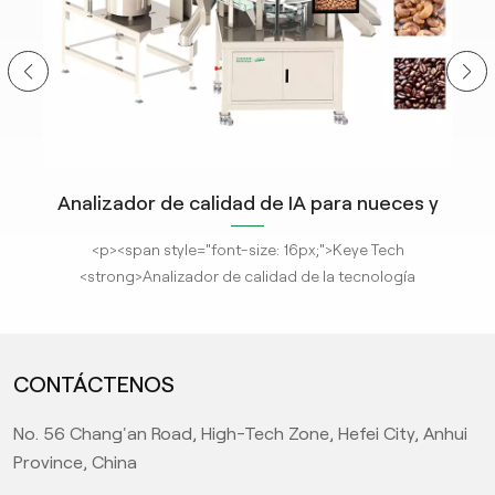
Analizador de calidad de IA para nueces y
anacardos
n de
<p><span style="font-size: 16px;">Keye Tech
a
<strong>Analizador de calidad de la tecnología
ize:
AI</strong> funciona recopilando datos de materiales y
de
utilizando métodos de aprendizaje profundo de IA para
e,
clasificar la calidad del producto, el dispositivo puede
CONTÁCTENOS
de
lograr una calidad de producto de gama alta, media y
ta
baja. Este <strong>equipo de clasificación de
No. 56 Chang'an Road, High-Tech Zone, Hefei City, Anhui
stro
calidad</strong> tiene una gran confiabilidad, alta
Province, China
o
inteligencia, un sistema de imágenes ultra claras, un
sistema único de reconocimiento de precisión de IA y