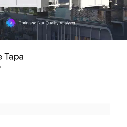
e Tapa
a