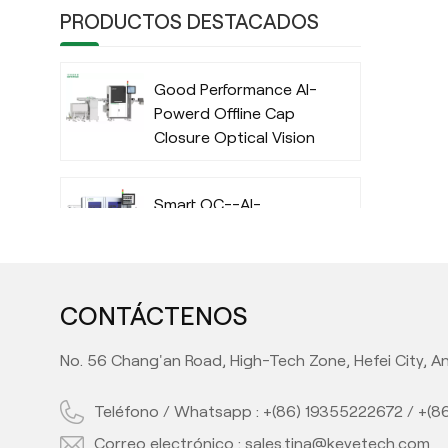
PRODUCTOS DESTACADOS
Good Performance AI-
Powerd Offline Cap
Closure Optical Vision
Inspection System
with Deep Learning
Smart QC--AI-
Algorithm
Powered IML Container
Camera Vision
Inspection System
with Deep Learning
CONTÁCTENOS
High Performance AI-
Algorithm
Powered Automatic
No. 56 Chang'an Road, High-Tech Zone, Hefei City, An
Offline Preform Vision
Inspection System
Teléfono / Whatsapp :
+(86) 19355222672
/
+(8
Full Automatic Inline
Correo electrónico :
sales.tina@keyetech.com