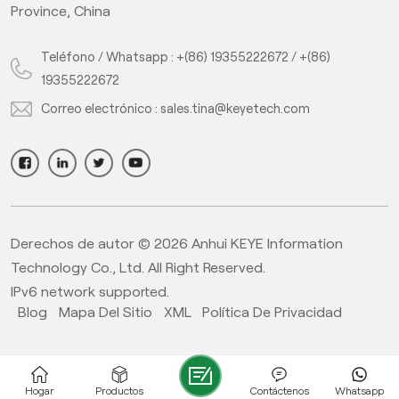
Province, China
Teléfono / Whatsapp :
+(86) 19355222672
/
+(86)
19355222672
Correo electrónico :
sales.tina@keyetech.com
Derechos de autor © 2026 Anhui KEYE Information
Technology Co., Ltd. All Right Reserved.
IPv6 network supported.
Blog
Mapa Del Sitio
XML
Política De Privacidad
Hogar
Productos
Contáctenos
Whatsapp