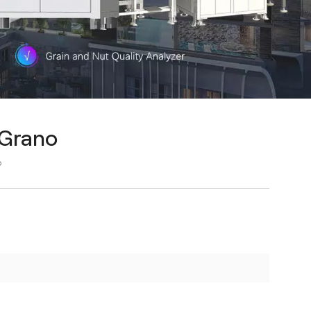
 Grano
o