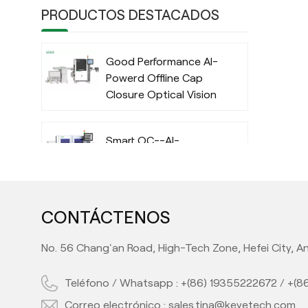
PRODUCTOS DESTACADOS
Good Performance AI-
Powerd Offline Cap
Closure Optical Vision
Inspection System
with Deep Learning
Smart QC--AI-
Algorithm
Powered IML Container
Camera Vision
Inspection System
with Deep Learning
CONTÁCTENOS
High Performance AI-
Algorithm
Powered Automatic
No. 56 Chang'an Road, High-Tech Zone, Hefei City, An
Offline Preform Vision
Inspection System
Teléfono / Whatsapp :
+(86) 19355222672
/
+(8
Full Automatic Inline
Correo electrónico :
sales.tina@keyetech.com