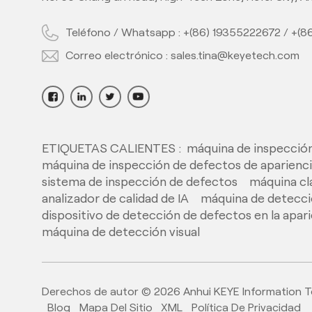
PET Bottle Quality
Camera Inspection
Teléfono / Whatsapp :
+(86) 19355222672
/
+(8
Machine with AI
Correo electrónico :
sales.tina@keyetech.com
Technology
High Performance Inline
AI PE Bottle Quality
Inspector with Deep
Learning Algorithm
ETIQUETAS CALIENTES :
máquina de inspección
Full Automatic IML
máquina de inspección de defectos de aparienc
Cup&Container
sistema de inspección de defectos
máquina cla
Inspection System
analizador de calidad de IA
máquina de detecci
with The Most
dispositivo de detección de defectos en la apari
Advance AI
High Speed Offline
máquina de detección visual
Technology
Camera Vision
Inspection System for
Closure Cap Detection
Derechos de autor © 2026 Anhui KEYE Information Tec
with AI Deep Learning
Blog
Mapa Del Sitio
XML
Política De Privacidad
The Latest Full