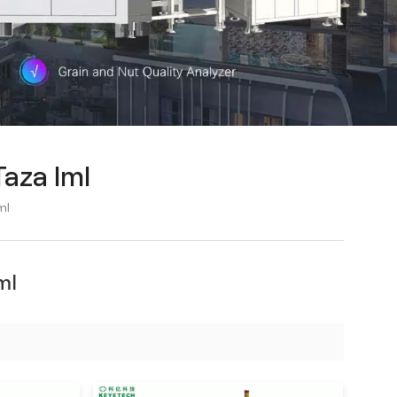
aza Iml
ml
ml