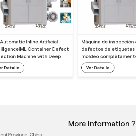
 Automatic Inline Artificial
Máquina de inspección
elligenceIML Container Defect
defectos de etiquetas
pection Machine with Deep
moldeo completament
rning Algorithm
automática
er Detalle
Ver Detalle
More Information
hui Province, China