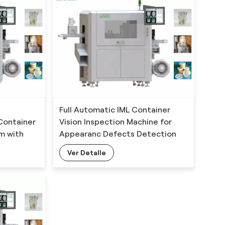
Full Automatic IML Container
 Container
Vision Inspection Machine for
em with
Appearanc Defects Detection
hm
with the Latest AI Technology
Ver Detalle