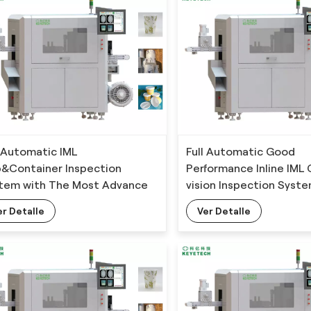
l Automatic IML
Full Automatic Good
&Container Inspection
Performance Inline IML
tem with The Most Advance
vision Inspection Syst
Technology
Deep Learning Algorit
er Detalle
Ver Detalle