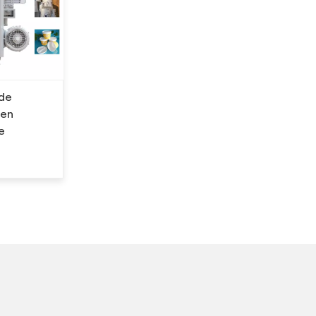
 de
 en
e
？