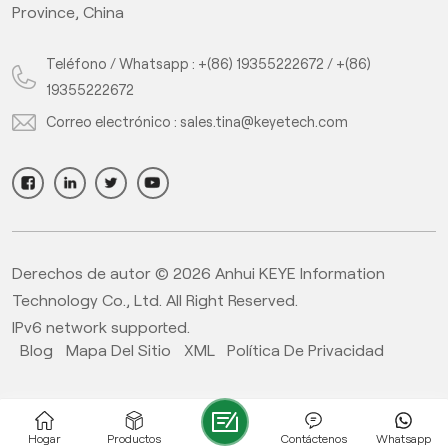
Province, China
Teléfono / Whatsapp :
+(86) 19355222672
/
+(86)
19355222672
Correo electrónico :
sales.tina@keyetech.com
Derechos de autor © 2026 Anhui KEYE Information
Technology Co., Ltd. All Right Reserved.
IPv6 network supported.
Blog
Mapa Del Sitio
XML
Política De Privacidad
Hogar
Productos
Contáctenos
Whatsapp