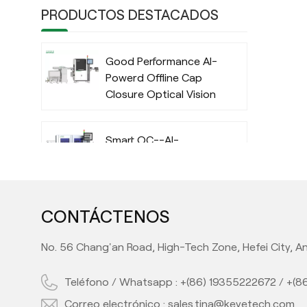
PRODUCTOS DESTACADOS
Good Performance AI-
Powerd Offline Cap
Closure Optical Vision
Inspection System
with Deep Learning
Smart QC--AI-
Algorithm
Powered IML Container
Camera Vision
Inspection System
with Deep Learning
CONTÁCTENOS
High Performance AI-
Algorithm
Powered Automatic
No. 56 Chang'an Road, High-Tech Zone, Hefei City, An
Offline Preform Vision
Inspection System
Teléfono / Whatsapp :
+(86) 19355222672
/
+(8
Full Automatic Inline
Correo electrónico :
sales.tina@keyetech.com