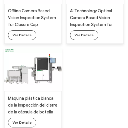
Offline Camera Based
AI Technology Optical
Vision Inspection System
Camera Based Vision
for Closure Cap
Inspection System for
Detection with The
Plastic Bottle Cap Closure
Ver Detalle
Ver Detalle
Latest AI Technology
Detection
Máquina plástica blanca
de la inspección del cierre
de la cápsula de botella
con el sistema visual del AI
Ver Detalle