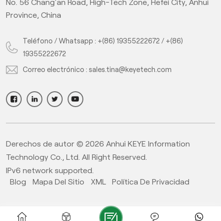
No. 56 Chang'an Road, High-Tech Zone, Hefei City, Anhui
Province, China
Teléfono / Whatsapp :
+(86) 19355222672
/
+(86)
19355222672
Correo electrónico :
sales.tina@keyetech.com
Derechos de autor © 2026 Anhui KEYE Information
Technology Co., Ltd. All Right Reserved.
IPv6 network supported.
Blog
Mapa Del Sitio
XML
Política De Privacidad