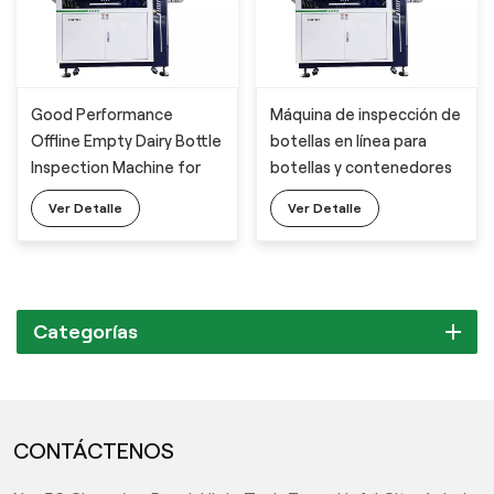
Good Performance
Máquina de inspección de
Offline Empty Dairy Bottle
botellas en línea para
Inspection Machine for
botellas y contenedores
Appearance Defects
de plástico
Ver Detalle
Ver Detalle
Detection
Categorías
CONTÁCTENOS