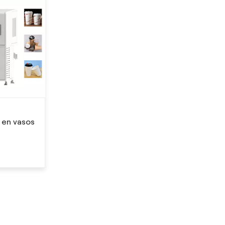
e
 en vasos