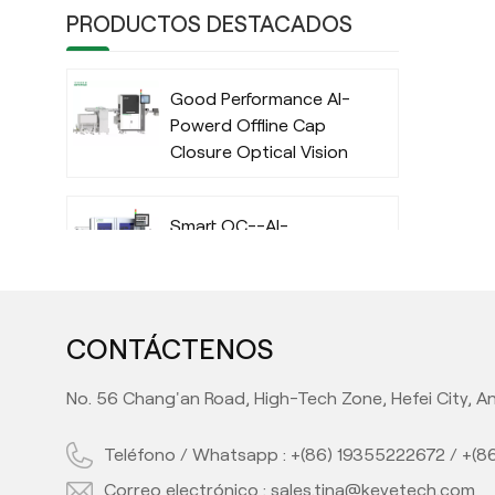
PRODUCTOS DESTACADOS
Good Performance AI-
Powerd Offline Cap
Closure Optical Vision
Inspection System
with Deep Learning
Smart QC--AI-
Algorithm
Powered IML Container
Camera Vision
Inspection System
with Deep Learning
CONTÁCTENOS
High Performance AI-
Algorithm
Powered Automatic
No. 56 Chang'an Road, High-Tech Zone, Hefei City, An
Offline Preform Vision
Inspection System
Teléfono / Whatsapp :
+(86) 19355222672
/
+(8
Full Automatic Inline
Correo electrónico :
sales.tina@keyetech.com