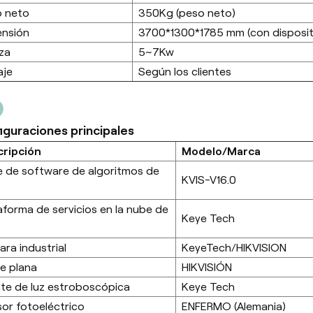
o neto
350Kg (peso neto)
ensión
3700*1300*1785 mm (con disposit
za
5~7Kw
aje
Según los clientes
iguraciones principales
cripción
Modelo/Marca
e de software de algoritmos de
KVIS-V16.0
aforma de servicios en la nube de
Keye Tech
ra industrial
KeyeTech/HIKVISION
e plana
HIKVISIÓN
te de luz estroboscópica
Keye Tech
or fotoeléctrico
ENFERMO (Alemania)