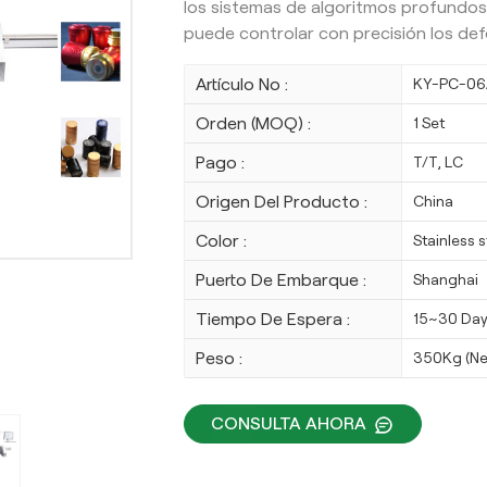
los sistemas de algoritmos profundos
puede controlar con precisión los def
Artículo No :
KY-PC-06
Orden (MOQ) :
1 Set
Pago :
T/T, LC
Origen Del Producto :
China
Color :
Stainless 
Puerto De Embarque :
Shanghai
Tiempo De Espera :
15~30 Da
Peso :
350Kg (Ne
CONSULTA AHORA