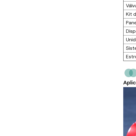
Válv
Kit 
Pane
Disp
Unid
Sist
Estr
Apli