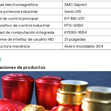
ula electromagnética
SMC (Japón)
de potencia industrial
Serie LRS
l de control principal
KY-INS-V21
ositivo de control industrial
RTS-3060
ad de computación integrada
KYEBS-1684
ema de interfaz de usuario HID
21 pulgadas
uctura mecánica
Acero inoxidable 304
caciones de productos