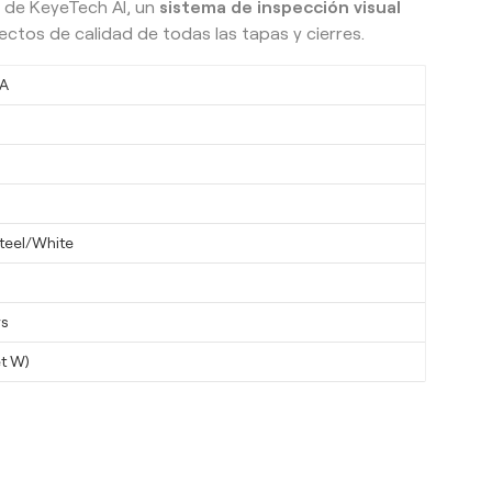
 de KeyeTech AI, un
sistema de inspección visual
ectos de calidad de todas las tapas y cierres.
A
steel/White
ys
t W)