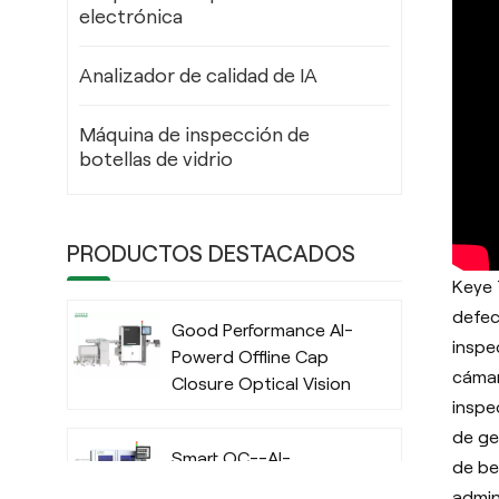
electrónica
Analizador de calidad de IA
Máquina de inspección de
botellas de vidrio
PRODUCTOS DESTACADOS
Keye
defec
Good Performance AI-
inspe
Powerd Offline Cap
cámar
Closure Optical Vision
inspe
Inspection System
with Deep Learning
de ge
Smart QC--AI-
Algorithm
de be
Powered IML Container
admin