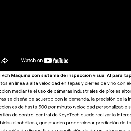
 Tech
Máquina con sistema de inspección visual AI para ta
tos en línea a alta velocidad en tapas y cierres de vino con al
cción mediante el uso de cámaras industriales de píxeles alt
as se diseña de acuerdo con la demanda, la precisión de la in
cción es de hasta 500 por minuto (velocidad personalizable 
stión de control central de KeyeTech puede realizar la inter
bidas alcohólicas, que pueden proporcionar predicción de fal
istración de dispositivos, recopilación de datos, intercambio