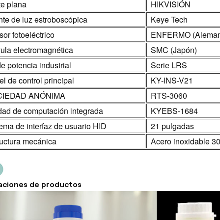
te plana
HIKVISIÓN
te de luz estroboscópica
Keye Tech
or fotoeléctrico
ENFERMO (Aleman
ula electromagnética
SMC (Japón)
de potencia industrial
Serie LRS
l de control principal
KY-INS-V21
CIEDAD ANÓNIMA
RTS-3060
dad de computación integrada
KYEBS-1684
ema de interfaz de usuario HID
21 pulgadas
ructura mecánica
Acero inoxidable 3
aciones de productos