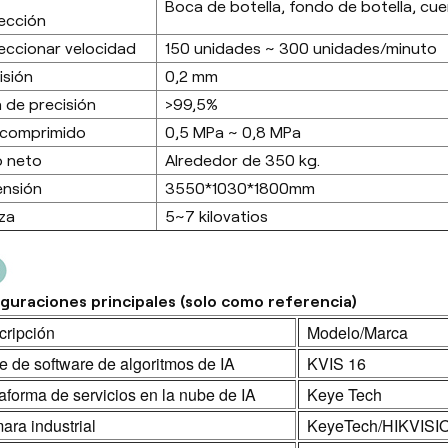
Boca de botella, fondo de botella, cue
ección
eccionar velocidad
150 unidades ~ 300 unidades/minuto
isión
0,2 mm
 de precisión
>99,5%
 comprimido
0,5 MPa ~ 0,8 MPa
o neto
Alrededor de 350 kg.
ensión
3550*1030*1800mm
za
5~7 kilovatios
guraciones principales (solo como referencia)
cripción
Modelo/Marca
e de software de algoritmos de IA
KVIS 16
aforma de servicios en la nube de IA
Keye Tech
ra industrial
KeyeTech/HIKVISI