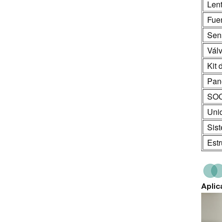
Len
Fuen
Sens
Válv
Kit 
Pane
SO
Uni
Sist
Est
Aplic