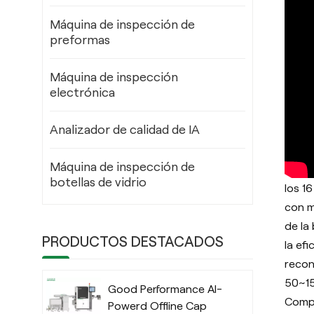
Máquina de inspección de
preformas
Máquina de inspección
electrónica
Analizador de calidad de IA
Máquina de inspección de
botellas de vidrio
los 1
con m
de la 
PRODUCTOS DESTACADOS
la ef
recon
50~15
Good Performance AI-
Compa
Powerd Offline Cap