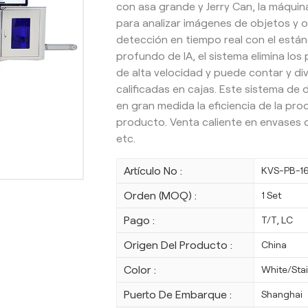
con asa grande y Jerry Can, la máquina
para analizar imágenes de objetos y 
detección en tiempo real con el están
profundo de IA, el sistema elimina los
de alta velocidad y puede contar y di
calificadas en cajas. Este sistema de
en gran medida la eficiencia de la prod
producto. Venta caliente en envases d
etc.
Artículo No :
KVS-PB-1
Orden (MOQ) :
1 Set
Pago :
T/T, LC
Origen Del Producto :
China
Color :
White/Stai
Puerto De Embarque :
Shanghai